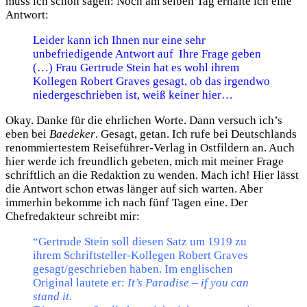
muss ich schon sagen: Noch am selben Tag erhalte ich eine
Antwort:
Leider kann ich Ihnen nur eine sehr
unbefriedigende Antwort auf Ihre Frage geben
(…) Frau Gertrude Stein hat es wohl ihrem
Kollegen Robert Graves gesagt, ob das irgendwo
niedergeschrieben ist, weiß keiner hier…
Okay. Danke für die ehrlichen Worte. Dann versuch ich’s
eben bei
Baedeker
. Gesagt, getan. Ich rufe bei Deutschlands
renommiertestem Reiseführer-Verlag in Ostfildern an. Auch
hier werde ich freundlich gebeten, mich mit meiner Frage
schriftlich an die Redaktion zu wenden. Mach ich! Hier lässt
die Antwort schon etwas länger auf sich warten. Aber
immerhin bekomme ich nach fünf Tagen eine. Der
Chefredakteur schreibt mir:
“Gertrude Stein soll diesen Satz um 1919 zu
ihrem Schriftsteller-Kollegen Robert Graves
gesagt/geschrieben haben. Im englischen
Original lautete er:
It’s Paradise – if you can
stand it.