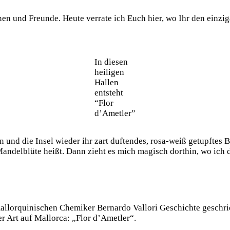
und Freunde. Heute verrate ich Euch hier, wo Ihr den einziga
In diesen
heiligen
Hallen
entsteht
“Flor
d’Ametler”
nd die Insel wieder ihr zart duftendes, rosa-weiß getupftes 
ndelblüte heißt. Dann zieht es mich magisch dorthin, wo ich d
mallorquinischen Chemiker Bernardo Vallori Geschichte geschr
er Art auf Mallorca: „Flor d’Ametler“.